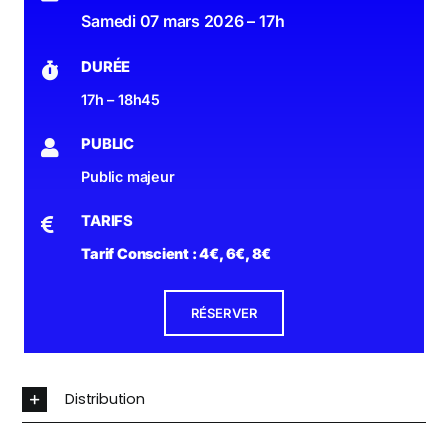
Samedi 07 mars 2026 – 17h
DURÉE
17h – 18h45
PUBLIC
Public majeur
TARIFS
Tarif Conscient : 4€, 6€, 8€
RÉSERVER
Distribution