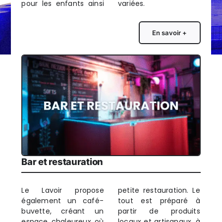
pour les enfants ainsi
variées.
En savoir +
Bar et restauration
Le Lavoir propose
petite restauration. Le
également un café-
tout est préparé à
buvette, créant un
partir de produits
espace chaleureux où
locaux et artisanaux, à