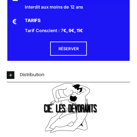
Interdit aux moins de 12 ans
TARIFS
Tarif Conscient : 7
€, 9
€, 11
€
RÉSERVER
Distribution