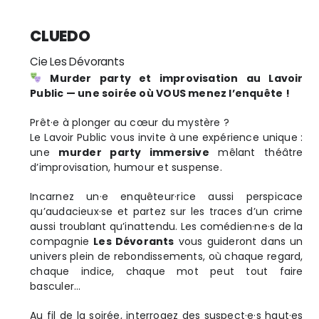
CLUEDO
Cie Les Dévorants
Murder party et improvisation au Lavoir
Public — une soirée où VOUS menez l’enquête !
Prêt·e à plonger au cœur du mystère ?
Le Lavoir Public vous invite à une expérience unique :
une
murder party immersive
mêlant théâtre
d’improvisation, humour et suspense.
Incarnez un·e enquêteur·rice aussi perspicace
qu’audacieux·se et partez sur les traces d’un crime
aussi troublant qu’inattendu. Les comédien·ne·s de la
compagnie
Les Dévorants
vous guideront dans un
univers plein de rebondissements, où chaque regard,
chaque indice, chaque mot peut tout faire
basculer…
Au fil de la soirée, interrogez des suspect·e·s haut·es