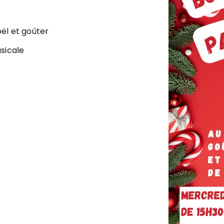
ël et goûter
usicale