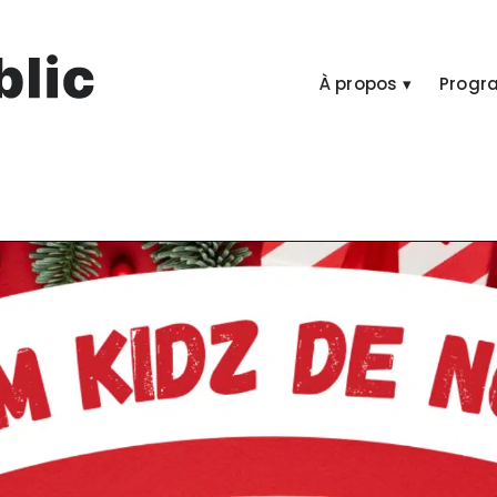
À propos ▾
Progr